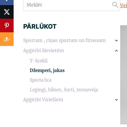
Ve
PĀRLŪKOT
Sportam , cīņas sportam un fitnesam
›
Apģērbi Sievietēm
›
T-krekli
Džemperi, jakas
Sporta bra
Legingi, bikses, šorti, termoveļa
Apģērbi Vīriešiem
›