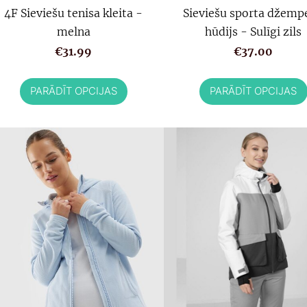
4F Sieviešu tenisa kleita -
Sieviešu sporta džemp
melna
hūdijs - Sulīgi zils
€31.99
€37.00
PARĀDĪT OPCIJAS
PARĀDĪT OPCIJAS