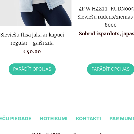
4F W H4Z22-KUDN005 
Sieviešu rudens/ziemas 
8000
Šobrīd izpārdots, jāpa
Sieviešu flīsa jaka ar kapuci
regular - gaiši zila
€40.00
PARĀDĪT OPCIJAS
PARĀDĪT OPCIJAS
EČU PIEGĀDE
NOTEIKUMI
KONTAKTI
PAR MUM