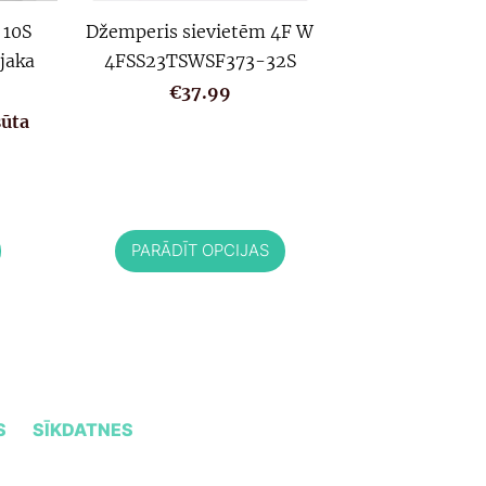
10S
Džemperis sievietēm 4F W
jaka
4FSS23TSWSF373-32S
€37.99
sūta
PARĀDĪT OPCIJAS
S
SĪKDATNES