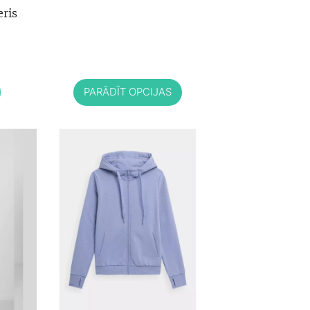
eris
PARĀDĪT OPCIJAS