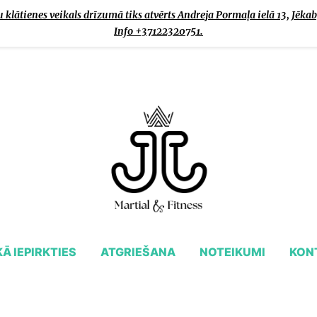
klātienes veikals drīzumā tiks atvērts Andreja Pormaļa ielā 13, Jēkab
Info +37122320751.
KĀ IEPIRKTIES
ATGRIEŠANA
NOTEIKUMI
KON