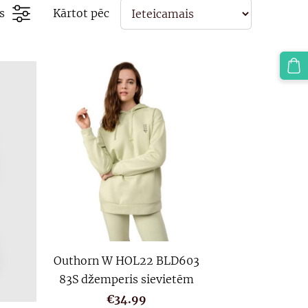
s
Kārtot pēc
Outhorn W HOL22 BLD603
83S džemperis sievietēm
€34.99