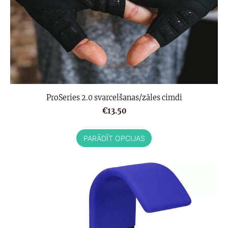
ProSeries 2.0 svarcelšanas/zāles cimdi
€13.50
PARĀDĪT OPCIJAS