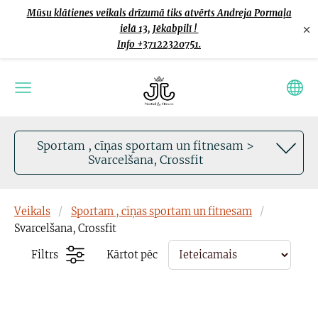
Mūsu klātienes veikals drīzumā tiks atvērts Andreja Pormaļa
×
ielā 13, Jēkabpilī !
Info +37122320751.
Sportam , cīņas sportam un fitnesam >
Svarcelšana, Crossfit
Veikals
Sportam , cīņas sportam un fitnesam
Svarcelšana, Crossfit
Filtrs
Kārtot pēc