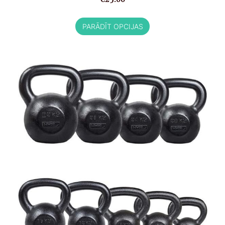
PARĀDĪT OPCIJAS