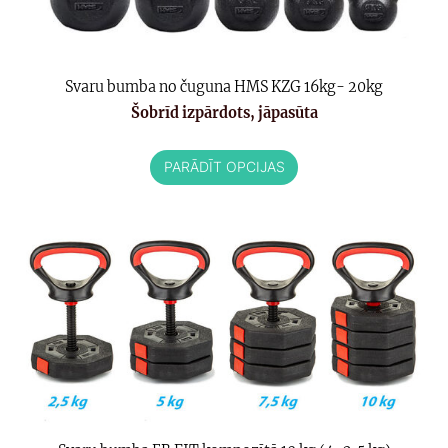
Svaru bumba no čuguna HMS KZG 16kg- 20kg
Šobrīd izpārdots, jāpasūta
PARĀDĪT OPCIJAS