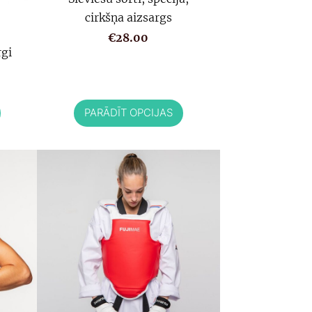
cirkšņa aizsargs
€28.00
rgi
PARĀDĪT OPCIJAS