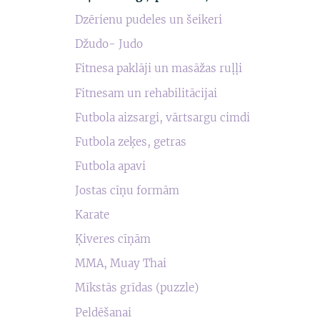
Dzērienu pudeles un šeikeri
Džudo- Judo
Fitnesa paklāji un masāžas ruļļi
Fitnesam un rehabilitācijai
Futbola aizsargi, vārtsargu cimdi
Futbola zeķes, getras
Futbola apavi
Jostas cīņu formām
Karate
Ķiveres cīņām
MMA, Muay Thai
Mīkstās grīdas (puzzle)
Peldēšanai