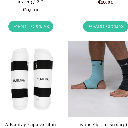
aizsargi 2.0
€10.00
€19.00
PARĀDĪT OPCIJAS
PARĀDĪT OPCIJAS
Advantage apakšstilbu
Divpusējie potīšu sargi