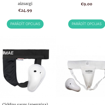
aizsargi
€9.00
€24.99
PARĀDĪT OPCIJAS
PARĀDĪT OPCIJAS
Cirkšņu sargs (spenzūra)