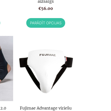
aizsargs
€56.00
PARĀDĪT OPCIJAS
 2.0
Fujimae Advantage vīriešu