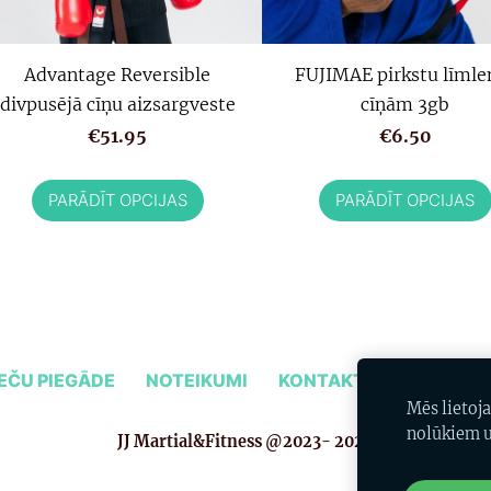
Advantage Reversible
FUJIMAE pirkstu līmle
divpusējā cīņu aizsargveste
cīņām 3gb
€51.95
€6.50
PARĀDĪT OPCIJAS
PARĀDĪT OPCIJAS
EČU PIEGĀDE
NOTEIKUMI
KONTAKTI
PAR MUM
Mēs lietoj
nolūkiem u
JJ Martial&Fitness @2023- 2026