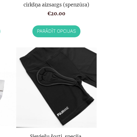
cirkšņa aizsargs (spenzūra)
€20.00
PARĀDĪT OPCIJAS
Sieviešu šorti, specija,