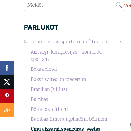
Ve
PĀRLŪKOT
Sportam , cīņas sportam un fitnesam
›
Aizsargi, kompresijas- komandu
sportam
Boksa cimdi
Boksa saites un piederumi
Brazilian Jui Jitsu
Bumbas
Bērnu skrejriteņi
Bumbas fitnesam,pilatēm, bērniem
Cīņu aizsargi,spenzūras, vestes