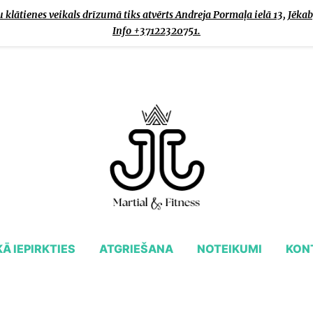
klātienes veikals drīzumā tiks atvērts Andreja Pormaļa ielā 13, Jēkab
Info +37122320751.
KĀ IEPIRKTIES
ATGRIEŠANA
NOTEIKUMI
KON