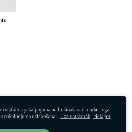
nta
S
SĪKDATNES
am sīkfailus pakalpojuma nodrošināšanai, mārketinga
n pakalpojuma uzlabošanai.
Uzzināt vairāk
Pielāgot