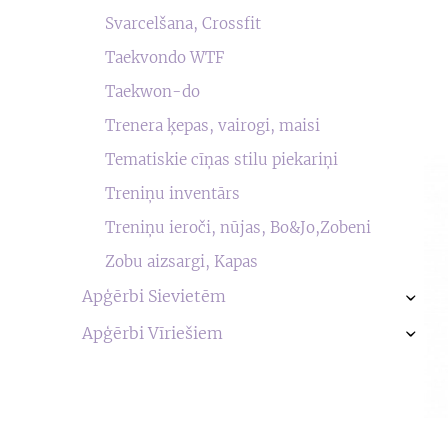
Svarcelšana, Crossfit
Taekvondo WTF
Taekwon-do
Trenera ķepas, vairogi, maisi
Tematiskie cīņas stilu piekariņi
Treniņu inventārs
Treniņu ieroči, nūjas, Bo&Jo,Zobeni
Zobu aizsargi, Kapas
Apģērbi Sievietēm
›
Apģērbi Vīriešiem
›