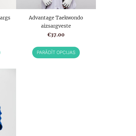
sargs
Advantage Taekwondo
aizsargveste
€37.00
PARĀDĪT OPCIJAS