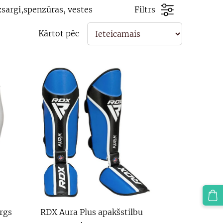
zsargi,spenzūras, vestes
Filtrs
Kārtot pēc
args
RDX Aura Plus apakšstilbu