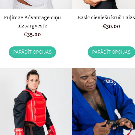
Fujimae Advantage cīņu
Basic sieviešu krūšu aiz
aizsargveste
€30.00
€35.00
PARĀDĪT OPCIJAS
PARĀDĪT OPCIJAS