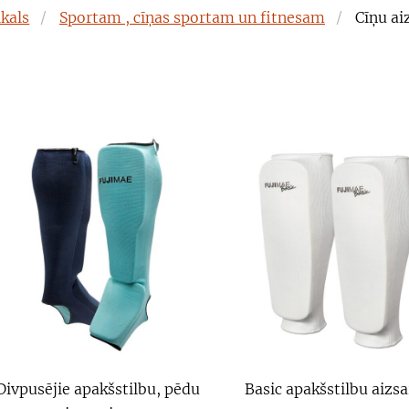
ikals
Sportam , cīņas sportam un fitnesam
Cīņu ai
Divpusējie apakšstilbu, pēdu
Basic apakšstilbu aizs