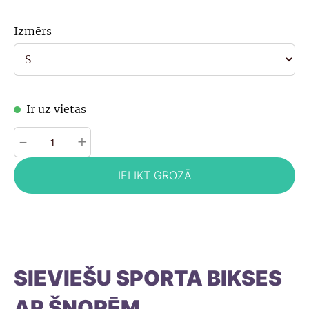
Izmērs
Ir uz vietas
-
+
IELIKT GROZĀ
SIEVIEŠU SPORTA BIKSES
AR ŠŅORĒM