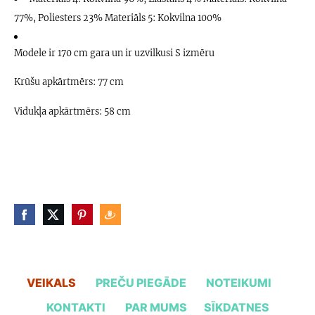
77%, Poliesters 23% Materiāls 5: Kokvilna 100%
Modele ir 170 cm gara un ir uzvilkusi S izmēru
Krūšu apkārtmērs: 77 cm
Vidukļa apkārtmērs: 58 cm
VEIKALS
PREČU PIEGĀDE
NOTEIKUMI
KONTAKTI
PAR MUMS
SĪKDATNES