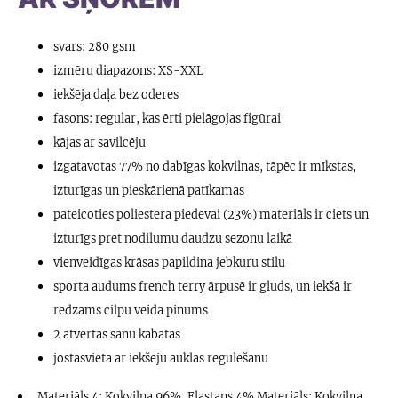
svars: 280 gsm
izmēru diapazons: XS-XXL
iekšēja daļa bez oderes
fasons: regular, kas ērti pielāgojas figūrai
kājas ar savilcēju
izgatavotas 77% no dabīgas kokvilnas, tāpēc ir mīkstas,
izturīgas un pieskārienā patīkamas
pateicoties poliestera piedevai (23%) materiāls ir ciets un
izturīgs pret nodilumu daudzu sezonu laikā
vienveidīgas krāsas papildina jebkuru stilu
sporta audums french terry ārpusē ir gluds, un iekšā ir
redzams cilpu veida pinums
2 atvērtas sānu kabatas
jostasvieta ar iekšēju auklas regulēšanu
Materiāls 4: Kokvilna 96%, Elastans 4% Materiāls: Kokvilna