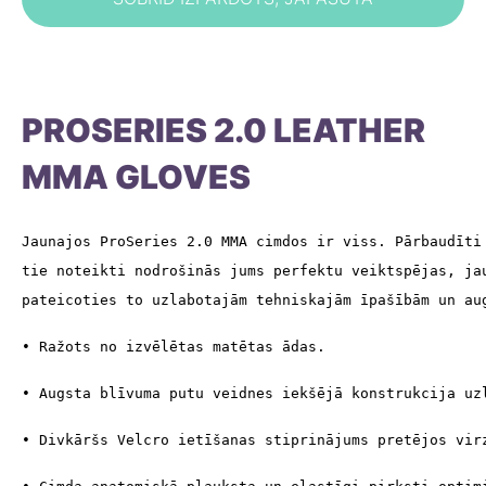
PROSERIES 2.0 LEATHER
MMA GLOVES
Jaunajos ProSeries 2.0 MMA cimdos ir viss. Pārbaudīti
tie noteikti nodrošinās jums perfektu veiktspējas, ja
pateicoties to uzlabotajām tehniskajām īpašībām un au
• Ražots no izvēlētas matētas ādas.
• Augsta blīvuma putu veidnes iekšējā konstrukcija uz
• Divkāršs Velcro ietīšanas stiprinājums pretējos vir