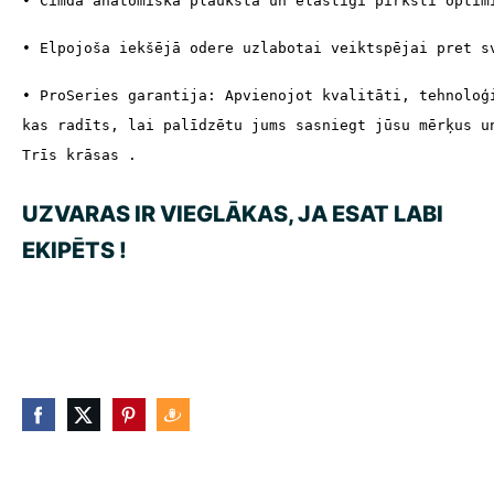
• Cimda anatomiskā plauksta un elastīgi pirksti optim
• Elpojoša iekšējā odere uzlabotai veiktspējai pret s
• ProSeries garantija: Apvienojot kvalitāti, tehnoloģ
kas radīts, lai palīdzētu jums sasniegt jūsu mērķus u
Trīs krāsas .
UZVARAS IR VIEGLĀKAS, JA ESAT LABI
EKIPĒTS !